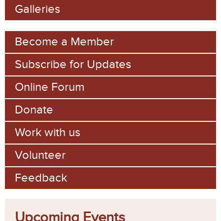
Galleries
r
m
Become a Member
Subscribe for Updates
Online Forum
Donate
Work with us
Volunteer
Feedback
Upcoming Events