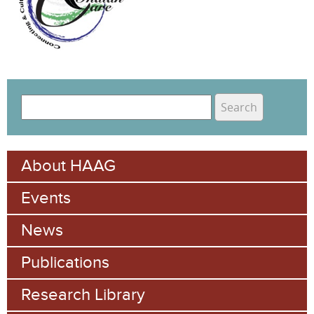
S
e
S
a
e
r
About HAAG
c
a
h
Events
r
c
News
h
Publications
f
Research Library
o