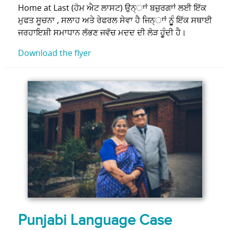
Home at Last (ਹੋਮ ਐਟ ਲਾਸਟ) ਉਨ੍ਾਾਂ ਬਜ਼ੁਰਗਾਾਂ ਲਈ ਇੱਕ
ਮੁਫਤ ਸੂਚਨਾ , ਸਲਾਹ ਅਤੇ ਰੇਫਰਲ ਸੇਵਾ ਹੈ ਜਿਨ੍ਾਾਂ ਨੂੂੰ ਇੱਕ ਸਥਾਈ
ਜਰਹਾਇਸ਼ੀ ਸਮਾਧਾਨ ਲੱਭਣ ਜਵੱਚ ਮਦਦ ਦੀ ਲੋੜ ਹੁੂੰਦੀ ਹੈ।
Download the flyer
Punjabi Language Case