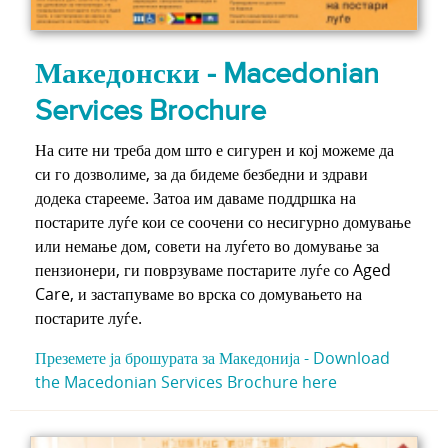
Македонски - Macedonian
Services Brochure
На сите ни треба дом што е сигурен и кој можеме да
си го дозволиме, за да бидеме безбедни и здрави
додека старееме. Затоа им даваме поддршка на
постарите луѓе кои се соочени со несигурно домување
или немање дом, совети на луѓето во домување за
пензионери, ги поврзуваме постарите луѓе со Aged
Care, и застапуваме во врска со домувањето на
постарите луѓе.
Преземете ја брошурата за Македонија -
Download
the Macedonian Services Brochure here