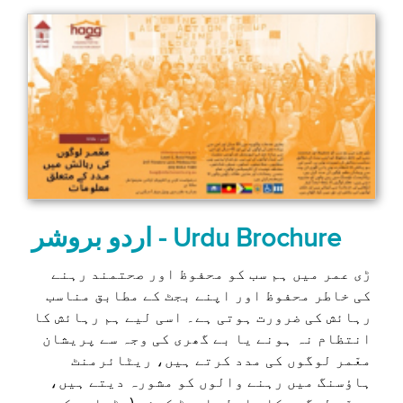
اردو بروشر ‒ Urdu Brochure
ڑی عمر میں ہم سب کو محفوظ اور صحتمند رہنے
کی خاطر محفوظ اور اپنے بجٹ کے مطابق مناسب
رہائش کی ضرورت ہوتی ہے۔ اسی لیے ہم رہائش کا
انتظام نہ ہونے یا بے گھری کی وجہ سے پریشان
معّمر لوگوں کی مدد کرتے ہیں، ریٹائرمنٹ
ہاؤسنگ میں رہنے والوں کو مشورہ دیتے ہیں،
معمّر لوگوں کا رابطہ ایجڈ کیئر (بڑھاپے کی