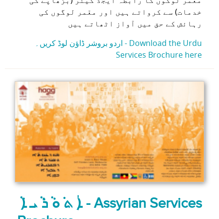
خدمات) سے کرواتے ہیں اور معّمر لوگوں کی
رہائش کے حق میں آواز اٹھاتے ہیں
اردو بروشر ڈاؤن لوڈ کریں۔ - Download the Urdu
Services Brochure here
ܵ ܐܲ ܬ ܿܘ ܵܪ ܵܝ ܐ - Assyrian Services