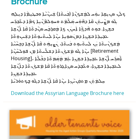
Brochure
ܟܠܲܢ ܣܢܝܼܩܹܐ ܝܘܲܚ ܠܡܲܫܟܢܵܐ (ܒܲܝܬܵܐ) ܫܲܝܢܵܝܵܐ ܘܒܛܝܼܡܵܐ ܕܝܼܠܹܗ
ܓܵܘ ܡܨܵܝܬܲܢ ܩܵܐ ܕܗܵܘܲܚ ܣܲܠܵܡܲܬ ܘܚܘܼܠܡܵܢܵܝܹܐ ܟܡܵܐ ܕܥܵܒܼܪܲܚ
ܒܫܸܢܹܐ. ܒܘܼܬ ܗܵܕܟܼܵܐ ܐܲܚܢܲܢ ܟܹܐ ܡܲܩܪܸܒܼܲܚ ܣܢܵܕܬܵܐ ܩܵܐ ܐ݇ܢܵܫܹܐ
ܥܒܼܝܼܪܹܐ ܒܫܸܢܹܐ ܕܡܢܲܣܘܼܝܹܐ ܝܢܵܐ ܠܲܝܬܵܝܘܼܬܵܐ ܕܫܲܝܢܘܼܬܵܐ
ܡܲܫܟܢܵܝܬܵܐ ܝܲܢ ܠܲܝܬܵܝܘܼܬ ܒܲܝܬܵܐ، ܢܲܨܝܼܗܲܬ ܩܵܐ ܐ݇ܢܵܫܹܐ ܕܒܸܚܵܝܵܐ
ܝܢܵܐ ܓܵܘ ܡܲܫܟܲܢܬܵܐ ܕܫܠܵܝܬܵܐ ܡܼܢ ܦܘܼܠܚܵܢܵܐ [Retirement
Housing]، ܐܵܣܪܲܚ ܐ݉ܢܵܫܹܐ ܥܒܼܝܼܪܹܐ ܒܫܸܢܹܐ ܥܲܡ ܡܲܣܲܡܬܵܐ ܕܒܵܠܵܐ
ܠܥܒܼܝܼܪܹܐ ܒܫܸܢܹܐ، ܘܥܵܒܼܕܲܚ ܣܢܹܐܓܼܪܘܼܬܵܐ ܩܵܐ ܡܲܫܟܲܢܬܵܐ ܕܐ݇ܢܵܫܹܐ
ܥܒܼܝܼܪܹܐ ܒܫܸܢܹܐ
ܚܸܠܡܲܬܲܢ ܡܸܬܩܲܢܝܵܢܹܐ ܝܢܵܐ ܩܵܐ ܐ݇ܢܵܫܹܐ ܕܓܵܘ ܒܼܸܟܬܘܿܪܝܵܐ
Download the Assyrian Language Brochure here