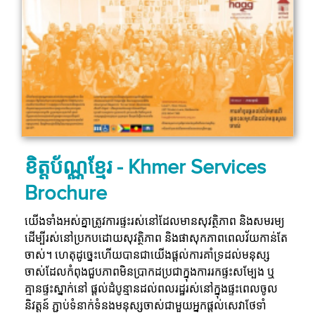
ខិត្តប័ណ្ណខ្មែរ - Khmer Services
Brochure
យើង​ទាំង​អស់​គ្នា​ត្រូវ​ការ​ផ្ទះ​រស់​នៅ​ដែល​មាន​សុវត្ថិភាព និង​សមរម្យ
ដើម្បី​រស់​នៅ​ប្រកប​ដោយ​សុវត្ថិភាព និង​ផាសុកភាព​ពេល​វ័យ​កាន់​តែ​
ចាស់។ ហេតុ​ដូច្នេះ​ហើយ​បាន​ជា​យើង​ផ្តល់​ការ​គាំ​ទ្រ​ដល់​មនុស្ស​
ចាស់​ដែល​កំពុង​ជួប​ភាព​មិន​ប្រាកដ​ប្រជា​ក្នុង​ការ​រក​ផ្ទះ​សម្បែង​ ឬ​
គ្មាន​ផ្ទះ​ស្នាក់​នៅ ផ្តល់​ដំបូន្មាន​ដល់​ពលរដ្ឋ​រស់​នៅ​ក្នុង​ផ្ទះ​ពេល​ចូល​
និវត្តន៍​ ភ្ជាប់​ទំនាក់​ទំនង​មនុស្ស​ចាស់​ជាមួយ​អ្នក​ផ្តល់​សេវា​ថែ​ទាំ​