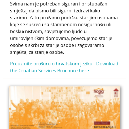
Svima nam je potreban siguran i pristupačan
smještaj da bismo bili sigurni i zdravi kako
starimo. Zato pružamo podršku starijim osobama
koje se susreću sa stambenom nesigurnošću ili
beskućništvom, savjetujemo ljude u
umirovljeničkim domovima, povezujemo starije
osobe s skrbi za starije osobe i zagovaramo
smještaj za starije osobe.
Preuzmite brošuru o hrvatskom jeziku
-
Download
the Croatian Services Brochure here