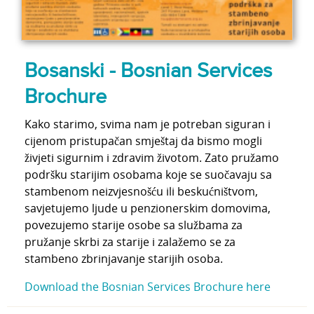
Bosanski - Bosnian Services
Brochure
Kako starimo, svima nam je potreban siguran i
cijenom pristupačan smještaj da bismo mogli
živjeti sigurnim i zdravim životom. Zato pružamo
podršku starijim osobama koje se suočavaju sa
stambenom neizvjesnošću ili beskućništvom,
savjetujemo ljude u penzionerskim domovima,
povezujemo starije osobe sa službama za
pružanje skrbi za starije i zalažemo se za
stambeno zbrinjavanje starijih osoba.
Download the Bosnian Services Brochure here