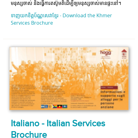
មនុស្ស​ចាស់​ និង​ធ្វើ​ការ​តស៊ូ​មតិ​ដើម្បី​ឲ្យ​មនុស្ស​ចាស់​មាន​ផ្ទះនៅ។
ទាញយកខិត្តប័ណ្ណសេវាខ្មែរ -
Download the Khmer
Services Brochure
Italiano - Italian Services
Brochure