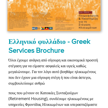
Ελληνικό φυλλάδιο - Greek
Services Brochure
Όλοι έχουμε ανάγκη από σίγουρη και οικονομικά προσιτή
στέγαση για να είμαστε ασφαλείς και υγιείς καθώς
μεγαλώνουμε. Για τον λόγο αυτό βοηθάμε ηλικιωμένους
που δεν έχουν μια σίγουρη στέγη ή που είναι άστεγοι,
συμβουλεύουμε ανθρώ
πους που μένουν σε Κατοικίες Συνταξιούχων
(Retirement Housing), συνδέουμε ηλικιωμένους με
υπηρεσίες Φροντίδας Ηλικιωμένων και υπερασπιζόμαστε